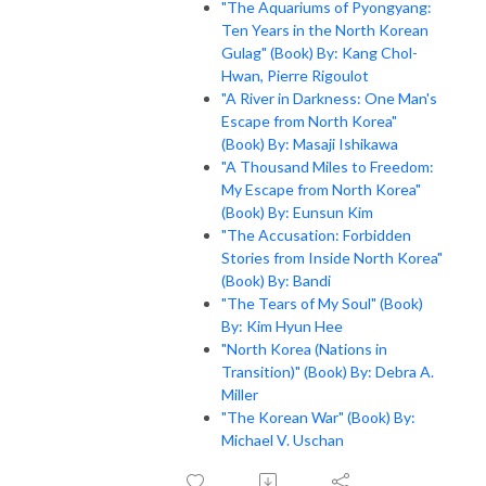
"The Aquariums of Pyongyang:
Ten Years in the North Korean
Gulag" (Book) By: Kang Chol-
Hwan, Pierre Rigoulot
"A River in Darkness: One Man's
Escape from North Korea"
(Book) By: Masaji Ishikawa
"A Thousand Miles to Freedom:
My Escape from North Korea"
(Book) By: Eunsun Kim
"The Accusation: Forbidden
Stories from Inside North Korea"
(Book) By: Bandi
"The Tears of My Soul" (Book)
By: Kim Hyun Hee
"North Korea (Nations in
Transition)" (Book) By: Debra A.
Miller
"The Korean War" (Book) By:
Michael V. Uschan